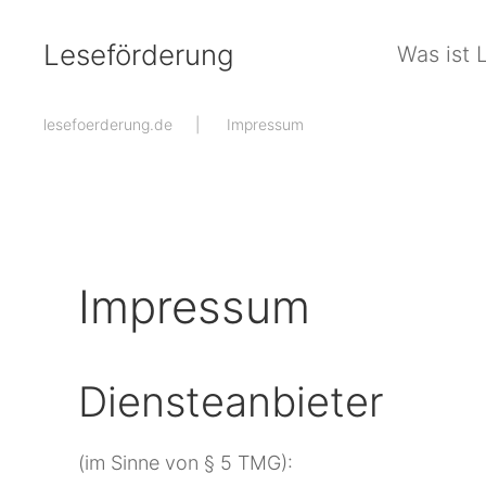
Leseförderung
Was ist 
Zum Hauptinhalt springen
lesefoerderung.de
Impressum
Impressum
Diensteanbieter
(im Sinne von § 5 TMG):