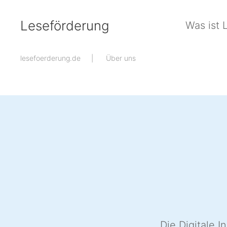
Leseförderung
Was ist 
Zum Hauptinhalt springen
lesefoerderung.de
Über uns
Die Digitale I