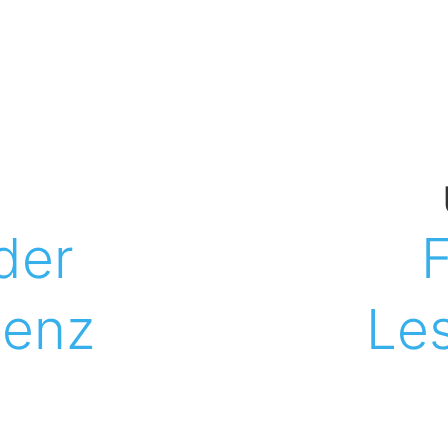
der
tenz
Le