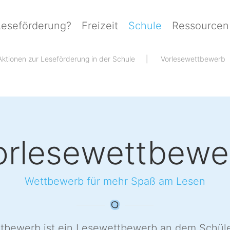
Leseförderung?
Freizeit
Schule
Ressourcen
Aktionen zur Leseförderung in der Schule
Vorlesewettbewerb
orlesewettbewe
Wettbewerb für mehr Spaß am Lesen
tbewerb ist ein Lesewettbewerb an dem Schül